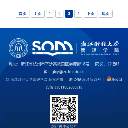
首页
上页
1
2
3
4
下页
尾页
地址：浙江省杭州市下沙高教园区学源街18号 院长、书记邮
箱：glxy@zufe.edu.cn
© 浙江财经大学管理学院 版权所有 |
浙ICP备05014573号
|
浙公网
安备 33011802000515
欢迎关注公众号