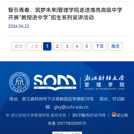
智引青春，筑梦未来|管理学院走进海亮高级中学
开展“教授进中学”招生系列宣讲活动
2026.04.22
首页
上页
1
2
3
4
5
下页
尾页
地址：浙江省杭州市下沙高教园区学源街18号 院长、书记邮
箱：glxy@zufe.edu.cn
© 浙江财经大学管理学院 版权所有 |
浙ICP备05014573号
|
浙公网
安备 33011802000515