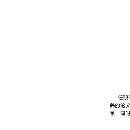
任职
养的论
景，同