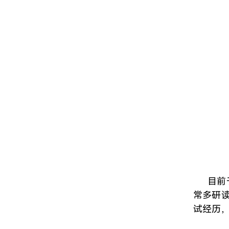
目前
常多研
试经历