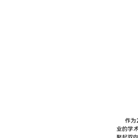
作为
业的学
聚起双