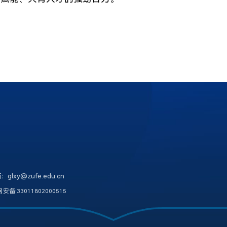
@zufe.edu.cn
安备 33011802000515