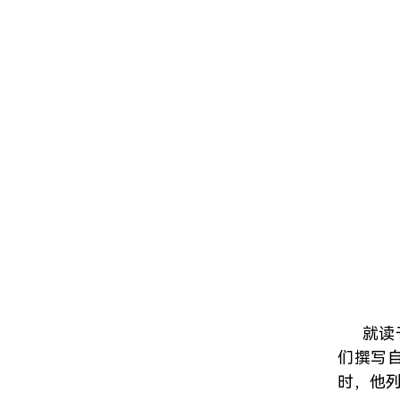
就读
们撰写
时，他