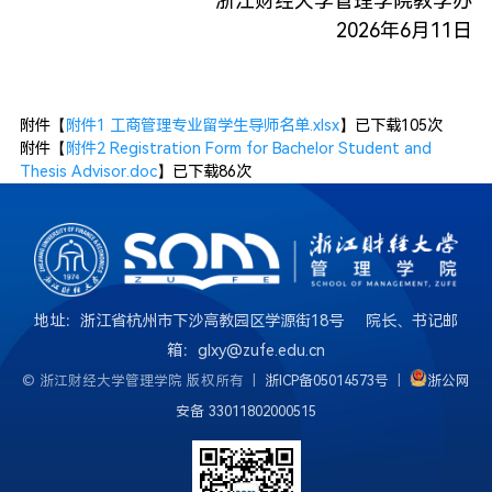
浙江财经大学管理学院教学办
2026年6月11日
附件【
附件1 工商管理专业留学生导师名单.xlsx
】已下载
105
次
附件【
附件2 Registration Form for Bachelor Student and
Thesis Advisor.doc
】已下载
86
次
地址：浙江省杭州市下沙高教园区学源街18号 院长、书记邮
箱：glxy@zufe.edu.cn
© 浙江财经大学管理学院 版权所有 |
浙ICP备05014573号
|
浙公网
安备 33011802000515