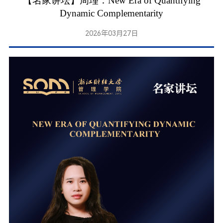
【名家讲坛】周瑾：New Era of Quantifying
Dynamic Complementarity
2026年03月27日