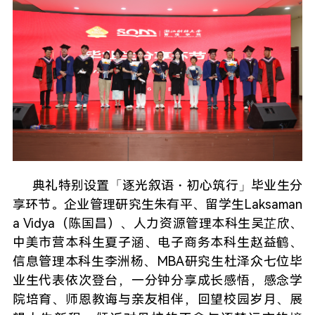
典礼特别设置「逐光叙语・初心筑行」毕业生分
享环节。企业管理研究生朱有平、留学生Laksaman
a Vidya（陈国昌）、人力资源管理本科生吴芷欣、
中美市营本科生夏子涵、电子商务本科生赵益鹤、
信息管理本科生李洲杨、MBA研究生杜泽众七位毕
业生代表依次登台，一分钟分享成长感悟，感念学
院培育、师恩教诲与亲友相伴，回望校园岁月、展